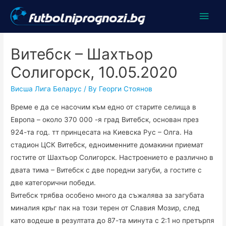
Main
Men
Витебск – Шахтьор
Солигорск, 10.05.2020
Висша Лига Беларус
/ By
Георги Стоянов
Време е да се насочим към едно от старите селища в
Европа – около 370 000 -я град Витебск, основан през
924-та год. тт принцесата на Киевска Рус – Олга. На
стадион ЦСК Витебск, едноименните домакини приемат
гостите от Шахтьор Солигорск. Настроението е различно в
двата тима – Витебск с две поредни загуби, а гостите с
две категорични победи.
Витебск трябва особено много да съжалява за загубата
миналия кръг пак на този терен от Славия Мозир, след
като водеше в резултата до 87-та минута с 2:1 но претърпя