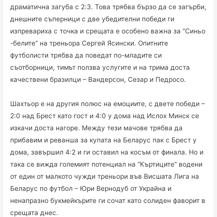
драматична загуба с 2:3. Това трябва бързо да се загърби,
днешните съперници с две убедителни победи ги
изпревариха с точка и срещата е особено важна за “Синьо
-белите” на треньора Сергей Ясински. Опитните
футболисти трябва да поведат по-младите си
съотборници, тимът ползва услугите и на трима доста
качествени бразилци – Вандерсон, Сезар и Педросо.
Шахтьор е на другия полюс на емоциите, с двете победи –
2:0 над Брест като гост и 4:0 у дома над Ислох Минск се
изкачи доста нагоре. Между тези мачове трябва да
прибавим и реванша за купата на Беларус пак с Брест у
дома, завършил 4:2 и ги оставил на косъм от финала. Но и
така се вижда големият потенциал на “Къртиците” водени
от един от малкото чужди треньори във Висшата Лига на
Беларус по футбол – Юри Вернодуб от Украйна и
ненапразно букмейкърите ги сочат като солиден фаворит в
срещата днес.