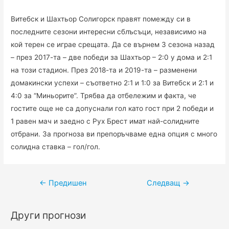
Витебск и Шахтьор Солигорск правят помежду си в
последните сезони интересни сблъсъци, независимо на
кой терен се играе срещата. Да се върнем 3 сезона назад
– през 2017-та – две победи за Шахтьор – 2:0 у дома и 2:1
на този стадион. През 2018-та и 2019-та – разменени
домакински успехи – съответно 2:1 и 1:0 за Витебск и 2:1 и
4:0 за “Миньорите”. Трябва да отбележим и факта, че
гостите още не са допуснали гол като гост при 2 победи и
1 равен мач и заедно с Рух Брест имат най-солидните
отбрани. За прогноза ви препоръчваме една опция с много
солидна ставка – гол/гол.
Навигация
←
Предишен
Следващ
→
Други прогнози