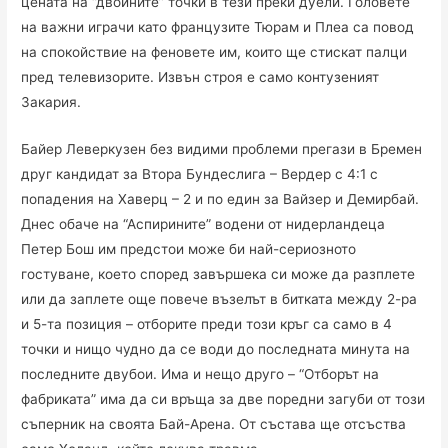
цената на “двойните” точки в тези преки дуели. Головете
на важни играчи като французите Тюрам и Плеа са повод
на спокойствие на феновете им, които ще стискат палци
пред телевизорите. Извън строя е само контузеният
Закария.
Байер Леверкузен без видими проблеми прегази в Бремен
друг кандидат за Втора Бундеслига – Вердер с 4:1 с
попадения на Хаверц – 2 и по един за Вайзер и Демирбай.
Днес обаче на “Аспирините” водени от нидерландеца
Петер Бош им предстои може би най-сериозното
гостуване, което според завършека си може да разплете
или да заплете още повече възелът в битката между 2-ра
и 5-та позиция – отборите преди този кръг са само в 4
точки и нищо чудно да се води до последната минута на
последните двубои. Има и нещо друго – “Отборът на
фабриката” има да си връща за две поредни загуби от този
съперник на своята Бай-Арена. От състава ще отсъства