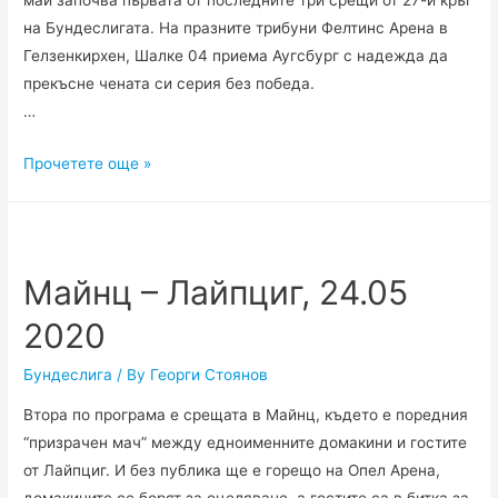
май започва първата от последните три срещи от 27-и кръг
на Бундеслигата. На празните трибуни Фелтинс Арена в
Гелзенкирхен, Шалке 04 приема Аугсбург с надежда да
прекъсне чената си серия без победа.
…
Шалке
Прочетете още »
04
–
Аугсбург,
24.05.2020
Майнц – Лайпциг, 24.05
2020
Бундеслига
/ By
Георги Стоянов
Втора по програма е срещата в Майнц, където е поредния
“призрачен мач” между едноименните домакини и гостите
от Лайпциг. И без публика ще е горещо на Опел Арена,