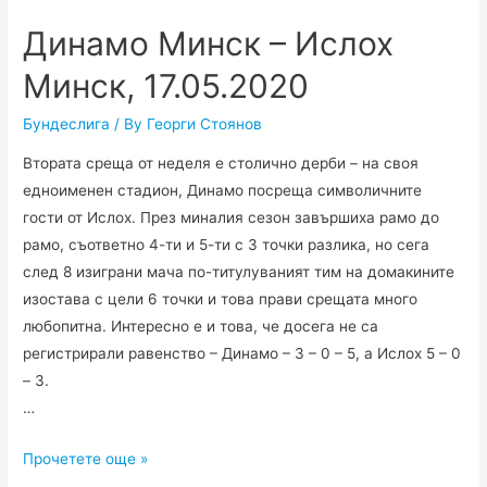
Берлин,
Динамо Минск – Ислох
22.05.2020
Минск, 17.05.2020
Бундеслига
/ By
Георги Стоянов
Втората среща от неделя е столично дерби – на своя
едноименен стадион, Динамо посреща символичните
гости от Ислох. През миналия сезон завършиха рамо до
рамо, съответно 4-ти и 5-ти с 3 точки разлика, но сега
след 8 изиграни мача по-титулуваният тим на домакините
изостава с цели 6 точки и това прави срещата много
любопитна. Интересно е и това, че досега не са
регистрирали равенство – Динамо – 3 – 0 – 5, а Ислох 5 – 0
– 3.
…
Динамо
Прочетете още »
Минск