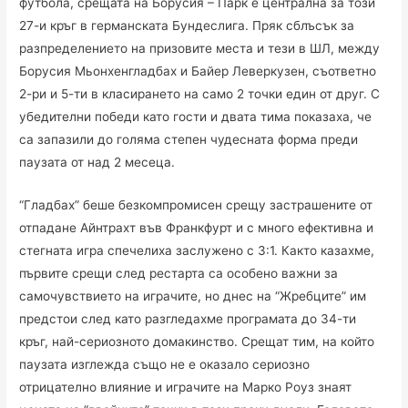
футбола, срещата на Борусия – Парк е централна за този
27-и кръг в германската Бундеслига. Пряк сблъсък за
разпределението на призовите места и тези в ШЛ, между
Борусия Мьонхенгладбах и Байер Леверкузен, съответно
2-ри и 5-ти в класирането на само 2 точки един от друг. С
убедителни победи като гости и двата тима показаха, че
са запазили до голяма степен чудесната форма преди
паузата от над 2 месеца.
“Гладбах” беше безкомпромисен срещу застрашените от
отпадане Айнтрахт във Франкфурт и с много ефективна и
стегната игра спечелиха заслужено с 3:1. Както казахме,
първите срещи след рестарта са особено важни за
самочувствието на играчите, но днес на “Жребците” им
предстои след като разгледахме програмата до 34-ти
кръг, най-сериозното домакинство. Срещат тим, на който
паузата изглежда също не е оказало сериозно
отрицателно влияние и играчите на Марко Роуз знаят