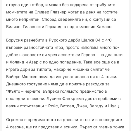
струва един отбор, и макар без подкрепа от трибуните
момчетата на Оливер Глазнер могат да деня на гостите
много неприятен. Според сведенията ни, с контузии са
Вилиан, Гилавоги и Герхард, а под съмнение Камачо.
Борусия разнебити в Рурското дерби Шалке 04 с 4:0
въпреки равностойната игра, просто използва много по-
добре шансовете си чрез асовете си Гереро – на два пъти
и Холанд и Азар с по едно попадение. Така все още са в
играта дори за титлата, макар че мнозина смятат че
Байерн Мюнхен няма да изпуснат аванса си от 4 точки.
Днешното гостуване няма да е приятна разходка за
“Жълто – черните, въпреки голямото предимство в
последните сезони. Лусиен Фавър има доста проблеми с
важни отсъстващи – Ройс, Витсел, Джан, Загаду и Шулц.
Огромно е предимството на днешните гости в последните
4 сезона, ще ги представим всички. Първо от гледна точка