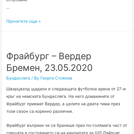
…
Байерн
Прочетете още »
Мюнхен
–
Айнтрахт
Франкфурт,
Фрайбург – Вердер
23.05.
Бремен, 23.05.2020
2020
Бундеслига
/ By
Георги Стоянов
Шварцвалд щадион е следващата футболна арена от 27-и
кръг на немската Бундеслига. На него домакините от
Фрайбург приемат Вердер, а целите на двата тима през
този сезон са коренно различни.
Фрайбург въпреки че се бранеше през по-голямата част от
срещата в гостуването си на кандидата за ШЛ Лайпциг,