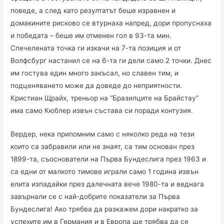
поведе, а след като резултатът беше изравнен и
домакините рисково се втурнаха напред, дори пропуснаха
и победата – беше им отменен гол в 93-та мин.
Спечелената точка ги изкачи на 7-та позиция и от
Волфсбург настанил се на 6-та ги дели само 2 точки. Днес
им гостува един много закъсал, но славен тим, и
подценяването може да доведе до неприятности.
Кристиан Щрайх, треньор на “Бразилците на Брайстау”
има само Кюблер извън състава си поради контузия.
Вердер, нека припомним само с няколко реда на тези
които са забравили или не знаят, са тим основан през
1899-та, съоснователи на Първа Бундеслига през 1963 и
са едни от малкото тимове играли само 1 година извън
елита изпадайки през далечната вече 1980-та и веднага
завърнали се с най-добрите показатели за Първа
Бундеслига! Ако трябва да разкажем дори накратко за
успехите им в Германия и в Европа ще трябва да се