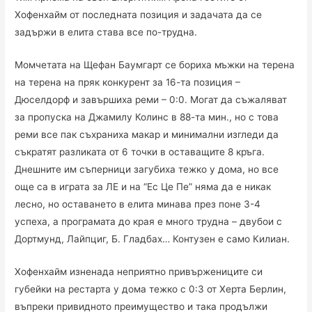
Хофенхайм от последната позиция и задачата да се
задържи в елита става все по-трудна.
Момчетата на Щефан Баумгарт се бориха мъжки на терена
на терена на пряк конкурент за 16-та позиция –
Дюселдорф и завършиха реми – 0:0. Могат да съжаляват
за пропуска на Джамилу Колинс в 88-та мин., но с това
реми все пак съхраниха макар и минимални изгледи да
съкратят разликата от 6 точки в оставащите 8 кръга.
Днешните им съперници загубиха тежко у дома, но все
още са в играта за ЛЕ и на “Ес Це Пе” няма да е никак
лесно, но оставането в елита минава през поне 3-4
успеха, а програмата до края е много трудна – двубои с
Дортмунд, Лайпциг, Б. Гладбах… Контузен е само Килиан.
Хофенхайм изненада неприятно привържениците си
губейки на рестарта у дома тежко с 0:3 от Херта Берлин,
въпреки привидното преимущество и така продължи