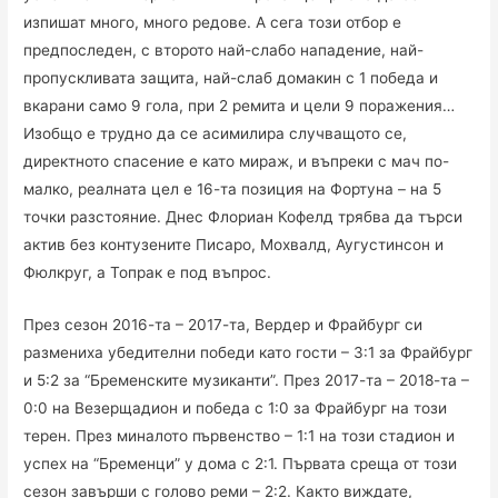
изпишат много, много редове. А сега този отбор е
предпоследен, с второто най-слабо нападение, най-
пропускливата защита, най-слаб домакин с 1 победа и
вкарани само 9 гола, при 2 ремита и цели 9 поражения…
Изобщо е трудно да се асимилира случващото се,
директното спасение е като мираж, и въпреки с мач по-
малко, реалната цел е 16-та позиция на Фортуна – на 5
точки разстояние. Днес Флориан Кофелд трябва да търси
актив без контузените Писаро, Мохвалд, Аугустинсон и
Фюлкруг, а Топрак е под въпрос.
През сезон 2016-та – 2017-та, Вердер и Фрайбург си
размениха убедителни победи като гости – 3:1 за Фрайбург
и 5:2 за “Бременските музиканти”. През 2017-та – 2018-та –
0:0 на Везерщадион и победа с 1:0 за Фрайбург на този
терен. През миналото първенство – 1:1 на този стадион и
успех на “Бременци” у дома с 2:1. Първата среща от този
сезон завърши с голово реми – 2:2. Както виждате,