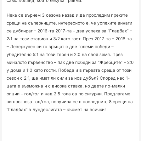
само Холанд, който лекува травма.
Нека се върнем 3 сезона назад и да проследим преките
срещи на съперниците, интересното е, че успехите винаги
се дублират – 2016-та 2017-та – два успеха за “Гладбах” –
2:1 на този стадион и 3:2 като гост. През 2017-та – 2018-та
– Леверкузен си го връщат с две големи победи –
убедително 5:1 на този терен и 2:0 на своя земя. През
миналото първенство – пак две победи за “Жребците” – 2:0
у дома и 1:0 като гости. Победа и в първата среща от този
сезон с 2:1, ще имат ли сили за нов дубъл? Според нас 1-
цата е възможна и с висока ставка, но двете по-малки
опции – гол/гол и над 2.5 гола са по сигурни. Предлагаме
ви прогноза гол/гол, получила се в последните 8 срещи на
“Гладбах” в Бундеслигата – късмет на всички!