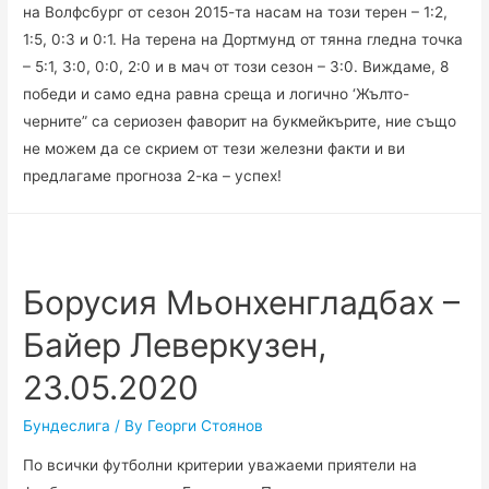
на Волфсбург от сезон 2015-та насам на този терен – 1:2,
1:5, 0:3 и 0:1. На терена на Дортмунд от тянна гледна точка
– 5:1, 3:0, 0:0, 2:0 и в мач от този сезон – 3:0. Виждаме, 8
победи и само една равна среща и логично ‘Жълто-
черните” са сериозен фаворит на букмейкърите, ние също
не можем да се скрием от тези железни факти и ви
предлагаме прогноза 2-ка – успех!
Борусия Мьонхенгладбах –
Байер Леверкузен,
23.05.2020
Бундеслига
/ By
Георги Стоянов
По всички футболни критерии уважаеми приятели на