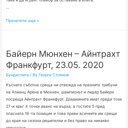
…
Кьолн
Прочетете още »
–
Дюселдорф,
24.05.2020
Байерн Мюнхен – Айнтрахт
Франкфурт, 23.05. 2020
Бундеслига
/ By
Георги Стоянов
Късната съботна среща ни отвежда на празните трибуни
на Алианц Арена в Мюнхен, шампионът и лидер Байерн
посреща Айнтрахт Франкфурт. Домакините имат преди този
27-и кръг 4 точки аванс на върха, а гостите 5 пред
опасната 16-та позиция и това прави всичките им срещи
до края на сезона решителни и без право на никакво
отпускане.