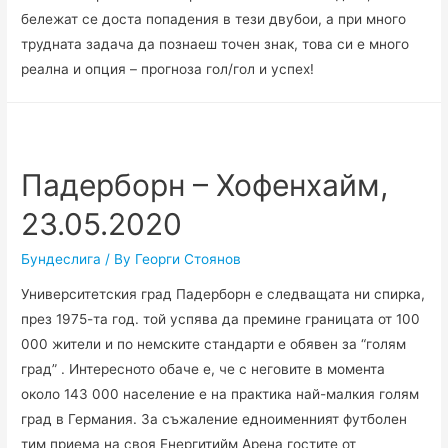
бележат се доста попадения в тези двубои, а при много
трудната задача да познаеш точен знак, това си е много
реална и опция – прогноза гол/гол и успех!
Падерборн – Хофенхайм,
23.05.2020
Бундеслига
/ By
Георги Стоянов
Университетския град Падерборн е следващата ни спирка,
през 1975-та год. той успява да премине границата от 100
000 жители и по немските стандарти е обявен за “голям
град” . Интересното обаче е, че с неговите в момента
около 143 000 население е на практика най-малкия голям
град в Германия. За съжаление едноименният футболен
тим приема на своя Енергитийм Арена гостите от