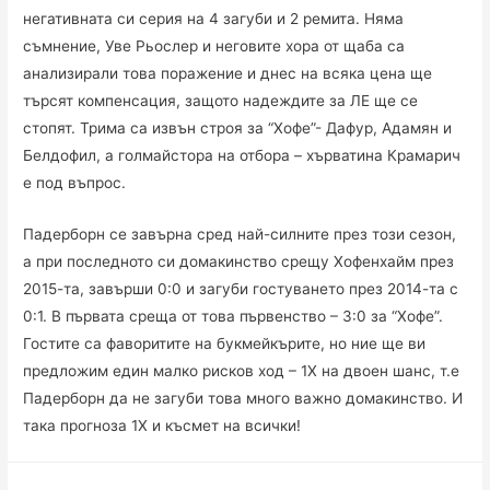
негативната си серия на 4 загуби и 2 ремита. Няма
съмнение, Уве Рьослер и неговите хора от щаба са
анализирали това поражение и днес на всяка цена ще
търсят компенсация, защото надеждите за ЛЕ ще се
стопят. Трима са извън строя за “Хофе”- Дафур, Адамян и
Белдофил, а голмайстора на отбора – хърватина Крамарич
е под въпрос.
Падерборн се завърна сред най-силните през този сезон,
а при последното си домакинство срещу Хофенхайм през
2015-та, завърши 0:0 и загуби гостуването през 2014-та с
0:1. В първата среща от това първенство – 3:0 за “Хофе”.
Гостите са фаворитите на букмейкърите, но ние ще ви
предложим един малко рисков ход – 1Х на двоен шанс, т.е
Падерборн да не загуби това много важно домакинство. И
така прогноза 1Х и късмет на всички!