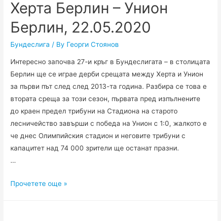
Херта Берлин – Унион
Берлин, 22.05.2020
Бундеслига
/ By
Георги Стоянов
Интересно започва 27-и кръг в Бундеслигата – в столицата
Берлин ще се играе дерби срещата между Херта и Унион
за първи път след след 2013-та година. Разбира се това е
втората среща за този сезон, първата пред изпълнените
до краен предел трибуни на Стадиона на старото
лесничейство завърши с победа на Унион с 1:0, жалкото е
че днес Олимпийския стадион и неговите трибуни с
капацитет над 74 000 зрители ще останат празни.
…
Херта
Прочетете още »
Берлин
–
Унион