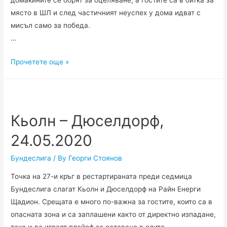
домакините се борят за оцеляване, а гостите са в битка за
място в ШЛ и след частичният неуспех у дома идват с
мисъл само за победа.
…
Майнц
Прочетете още »
–
Лайпциг,
24.05
2020
Кьолн – Дюселдорф,
24.05.2020
Бундеслига
/ By
Георги Стоянов
Точка на 27-и кръг в рестартираната преди седмица
Бундеслига слагат Кьолн и Дюселдорф на Райн Енерги
Щадион. Срещата е много по-важна за гостите, които са в
опасната зона и са заплашени както от директно изпадане,
така и да играят плейоф за оставане в елита.