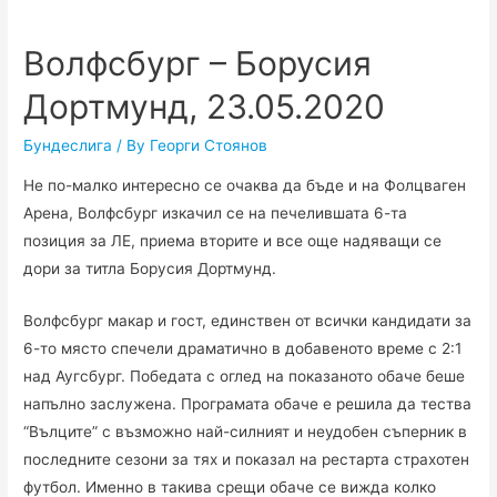
Волфсбург – Борусия
Дортмунд, 23.05.2020
Бундеслига
/ By
Георги Стоянов
Не по-малко интересно се очаква да бъде и на Фолцваген
Арена, Волфсбург изкачил се на печелившата 6-та
позиция за ЛЕ, приема вторите и все още надяващи се
дори за титла Борусия Дортмунд.
Волфсбург макар и гост, единствен от всички кандидати за
6-то място спечели драматично в добавеното време с 2:1
над Аугсбург. Победата с оглед на показаното обаче беше
напълно заслужена. Програмата обаче е решила да тества
“Вълците” с възможно най-силният и неудобен съперник в
последните сезони за тях и показал на рестарта страхотен
футбол. Именно в такива срещи обаче се вижда колко