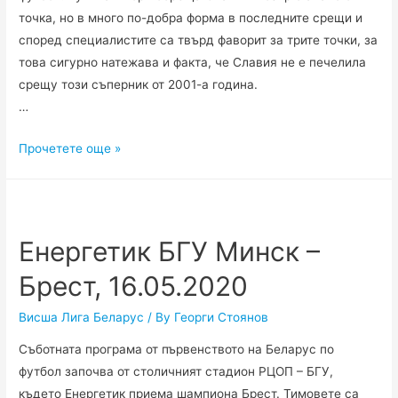
точка, но в много по-добра форма в последните срещи и
според специалистите са твърд фаворит за трите точки, за
това сигурно натежава и факта, че Славия не е печелила
срещу този съперник от 2001-а година.
…
Шахтьор
Прочетете още »
Солигорск
–
Славия
Мозир,
Енергетик БГУ Минск –
16.05.2020
Брест, 16.05.2020
Висша Лига Беларус
/ By
Георги Стоянов
Съботната програма от първенството на Беларус по
футбол започва от столичният стадион РЦОП – БГУ,
където Енергетик приема шампиона Брест. Тимовете са