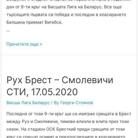
ден от 9-ти кръг на Висшата Лига на Беларус. Все още
търсещите първата си победа и последни в класирането
Белшина приемат Витебск.
…
Белшина
Прочетете още »
–
Витебск,
17.05.2020
Рух Брест – Смолевичи
СТИ, 17.05.2020
Висша Лига Беларус
/ By
Георги Стоянов
Последна от този 9-ти кръг ще се изиграе срещата в Брест
между Рух и Смолевичи, тимове влезли в елита през този
сезон. На стадион ОСК Бресткий преди срещите от този
кръг се срещат осмият и предпоследните в класирането,