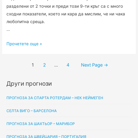
разделени от 2 точки и преди този 9-ти кръг са с много
сходни показатели, което ни кара да мислим, че ни чака
любопитна среща.
…
Енергетик
Прочетете още »
БГУ
Минск
Разделяне
1
2
…
4
Next Page
→
–
на
Брест,
публикациите
16.05.2020
Други прогнози
на
страници
ПРОГНОЗА ЗА СПАРТА РОТЕРДАМ – НЕК НЕЙМЕГЕН
СЕЛТА ВИГО – БАРСЕЛОНА
ПРОГНОЗА ЗА ШАХТЬОР – МАРИБОР
ПРОГНОЗА ЗА ШВЕЙЦАРИЯ – ПОРТУГАЛИЯ