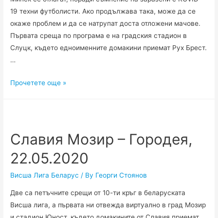
19 техни футболисти. Ако продължава така, може да се
окаже проблем и да се натрупат доста отложени мачове.
Първата среща по програма е на градския стадион в
Слуцк, където едноименните домакини приемат Рух Брест.
…
Слуцк
Прочетете още »
–
Рух
Брест,
23.05.2020
Славия Мозир – Городея,
22.05.2020
Висша Лига Беларус
/ By
Георги Стоянов
Две са петъчните срещи от 10-ти кръг в беларуската
Висша лига, а първата ни отвежда виртуално в град Мозир
и стадион Юност, където домакините от Славия приемат