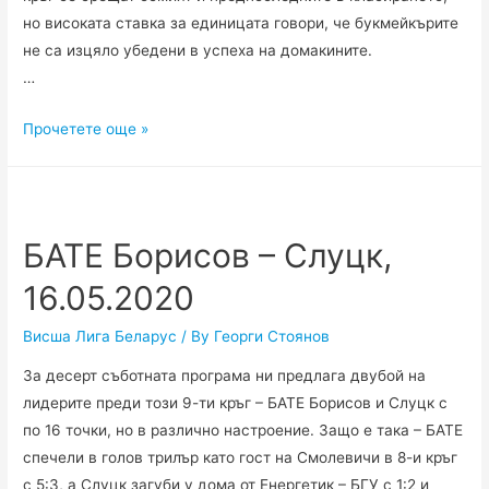
но високата ставка за единицата говори, че букмейкърите
не са изцяло убедени в успеха на домакините.
…
Рух
Прочетете още »
Брест
–
Смолевичи
СТИ,
БАТЕ Борисов – Слуцк,
17.05.2020
16.05.2020
Висша Лига Беларус
/ By
Георги Стоянов
За десерт съботната програма ни предлага двубой на
лидерите преди този 9-ти кръг – БАТЕ Борисов и Слуцк с
по 16 точки, но в различно настроение. Защо е така – БАТЕ
спечели в голов трилър като гост на Смолевичи в 8-и кръг
с 5:3, а Слуцк загуби у дома от Енергетик – БГУ с 1:2 и