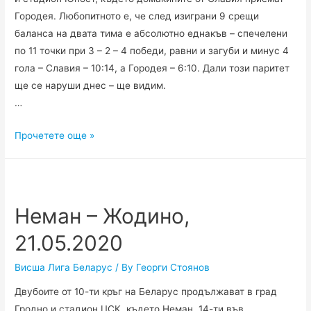
Городея. Любопитното е, че след изиграни 9 срещи
баланса на двата тима е абсолютно еднакъв – спечелени
по 11 точки при 3 – 2 – 4 победи, равни и загуби и минус 4
гола – Славия – 10:14, а Городея – 6:10. Дали този паритет
ще се наруши днес – ще видим.
…
Славия
Прочетете още »
Мозир
–
Городея,
22.05.2020
Неман – Жодино,
21.05.2020
Висша Лига Беларус
/ By
Георги Стоянов
Двубоите от 10-ти кръг на Беларус продължават в град
Гродно и стадион ЦСК, където Неман, 14-ти във