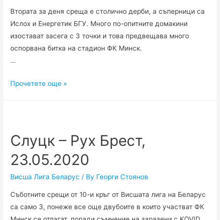
Втората за деня среща е столично дерби, а съперници са
Ислох и Енергетик БГУ. Много по-опитните домакини
изостават засега с 3 точки и това предвещава много
оспорвана битка на стадион ФК Минск.
…
Ислох
Прочетете още »
Минск
–
Енергетик
БГУ
Слуцк – Рух Брест,
–
23.05.2020
Минск,
23.05.2020
Висша Лига Беларус
/ By
Георги Стоянов
Съботните срещи от 10-и кръг от Висшата лига на Беларус
са само 3, понеже все още двубоите в които участват ФК
Минск се отлагат, поради съмнение на заразени с KOVID