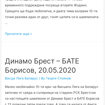
временното подреждане посреща вторите Жодино.
Срещата ще бъде любопитна, и двата тима въпреки 10-те
точки разлика един от друг, гонят целите си в шампионата.
…
Неман
Прочетете още »
–
Жодино,
21.05.2020
Динамо Брест – БАТЕ
Борисов, 20.05.2020
Висша Лига Беларус
/ By
Георги Стоянов
Малко необичайно 10-ти кръг на Висшата Лига на Беларус
започва от сряда и съперници на стадион РСК Брестски
са настоящите шампиони от Динамо Брест и БАТЕ Борисов
с 13 поредни титли преди това. А това се налага от факта,