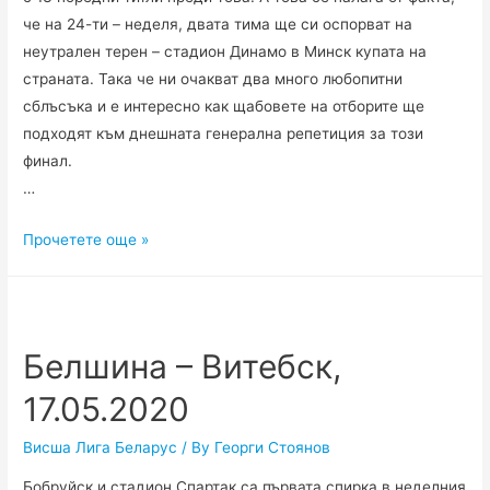
че на 24-ти – неделя, двата тима ще си оспорват на
неутрален терен – стадион Динамо в Минск купата на
страната. Така че ни очакват два много любопитни
сблъсъка и е интересно как щабовете на отборите ще
подходят към днешната генерална репетиция за този
финал.
…
Динамо
Прочетете още »
Брест
–
БАТЕ
Борисов,
Белшина – Витебск,
20.05.2020
17.05.2020
Висша Лига Беларус
/ By
Георги Стоянов
Бобруйск и стадион Спартак са първата спирка в неделния