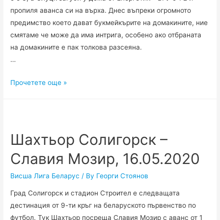
пропиля аванса си на върха. Днес въпреки огромното
предимство което дават букмейкърите на домакините, ние
смятаме че може да има интрига, особено ако отбраната
на домакините е пак толкова разсеяна.
…
БАТЕ
Прочетете още »
Борисов
–
Слуцк,
16.05.2020
Шахтьор Солигорск –
Славия Мозир, 16.05.2020
Висша Лига Беларус
/ By
Георги Стоянов
Град Солигорск и стадион Строител е следващата
дестинация от 9-ти кръг на беларуското първенство по
футбол. Тук Шахтьор посреща Славия Мозир с аванс от 1