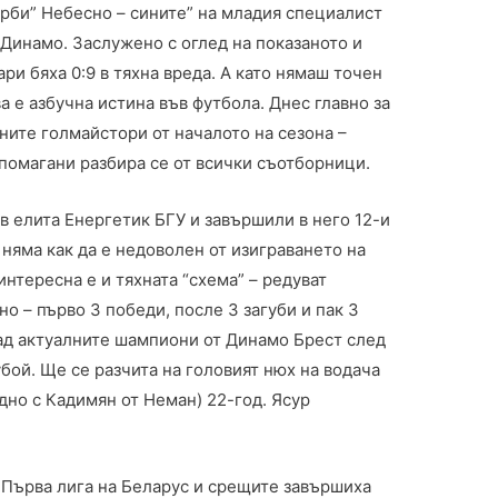
дерби” Небесно – сините” на младия специалист
т Динамо. Заслужено с оглед на показаното и
ари бяха 0:9 в тяхна вреда. А като нямаш точен
а е азбучна истина във футбола. Днес главно за
ните голмайстори от началото на сезона –
дпомагани разбира се от всички съотборници.
в елита Енергетик БГУ и завършили в него 12-и
 няма как да е недоволен от изиграването на
нтересна е и тяхната “схема” – редуват
о – първо 3 победи, после 3 загуби и пак 3
над актуалните шампиони от Динамо Брест след
бой. Ще се разчита на головият нюх на водача
дно с Кадимян от Неман) 22-год. Ясур
в Първа лига на Беларус и срещите завършиха