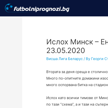
Ислох Минск – Ен
23.05.2020
Висша Лига Беларус
/ By
Георги С
Втората за деня среща е столично
Много по-опитните домакини изост
много оспорвана битка на стадио
Ислох като всички тимове от Минс
по тази “схема”, а и тази на съпер