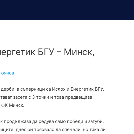
ергетик БГУ – Минск,
тоянов
 дерби, а съперници са Ислох и Енергетик БГУ.
ават засега с 3 точки и това предвещава
н ФК Минск.
к продължава да редува само победи и загуби,
ниците, днес би трябвало да спечели, но така ли