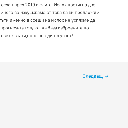
я сезон през 2019 в елита, Ислох постигна две
к много се изкушаваме от това да ви предложим
 пъти именно в срещи на Ислох не успяхме да
прогнозата гол/гол на база изброените по –
 двете врати,поне по един и успех!
Следващ
→