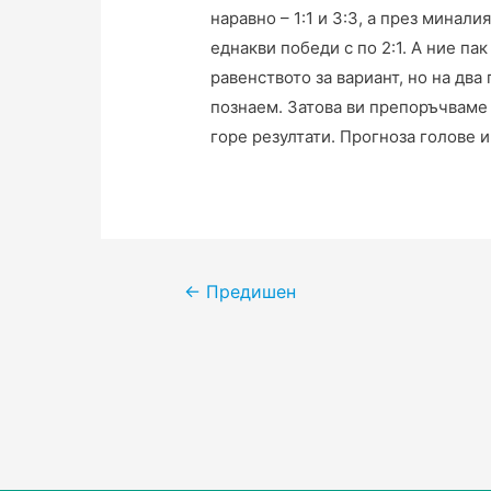
наравно – 1:1 и 3:3, а през минали
еднакви победи с по 2:1. А ние па
равенството за вариант, но на два
познаем. Затова ви препоръчваме 
горе резултати. Прогноза голове и
Навигация
←
Предишен