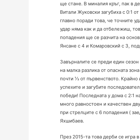
ще стане. В миналия кръг, пак в 
Витали Жуковски загубиха с 0:1 о
главно поради това, че точните уд
удар няма как и да отбележиш, тов
попадения ще се разчита на основ
Янсане с 4 и Комаровский с 3, по
Завърналите се преди един сезон 
на малка разлика от опасната зона
почти ⅓ от първенството. Крайно и
успехите и загубите последователн
победи! Последната у дома с 2:1 
много равностоен и качествен дву
при стрелците с 6 попадения ( зае
Яхшибаев.
През 2015-та това дерби се игра 