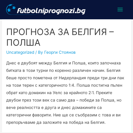
Main
Men
ПРОГНОЗА ЗА БЕЛГИЯ –
ПОЛША
Uncategorized
/ By
Георги Стоянов
Днес е двубоят между Белгия и Полша, които започнаха
битката в този турни по коренно различен начин. Белгия
беше просто пометена от Нидерландия преди три дни пак
на този терен с категоричното 1:4. Полша постигна пълен
обрат като домакин на Уелс за крайното 2:1. Преките
двубои през този век са само два – победи за Полша, но
вече реалността е друга и днес домакините са
категорични фаворити. Ние ще се съобразим с това и ви
препоръчваме да заложите на победа на Белгия.