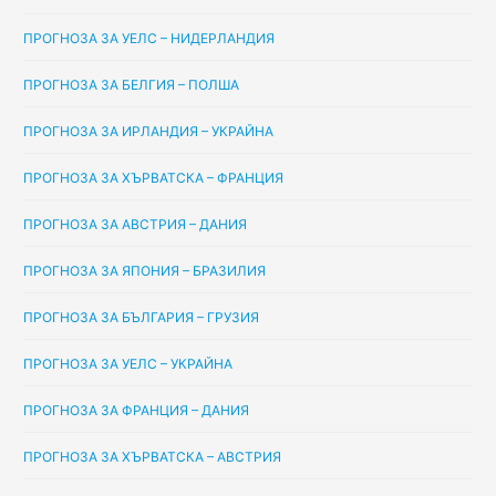
ПРОГНОЗА ЗА УЕЛС – НИДЕРЛАНДИЯ
ПРОГНОЗА ЗА БЕЛГИЯ – ПОЛША
ПРОГНОЗА ЗА ИРЛАНДИЯ – УКРАЙНА
ПРОГНОЗА ЗА ХЪРВАТСКА – ФРАНЦИЯ
ПРОГНОЗА ЗА АВСТРИЯ – ДАНИЯ
ПРОГНОЗА ЗА ЯПОНИЯ – БРАЗИЛИЯ
ПРОГНОЗА ЗА БЪЛГАРИЯ – ГРУЗИЯ
ПРОГНОЗА ЗА УЕЛС – УКРАЙНА
ПРОГНОЗА ЗА ФРАНЦИЯ – ДАНИЯ
ПРОГНОЗА ЗА ХЪРВАТСКА – АВСТРИЯ