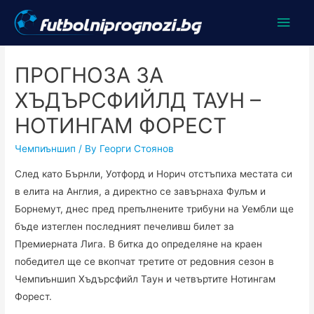
Main
Men
ПРОГНОЗА ЗА
ХЪДЪРСФИЙЛД ТАУН –
НОТИНГАМ ФОРЕСТ
Чемпиъншип
/ By
Георги Стоянов
След като Бърнли, Уотфорд и Норич отстъпиха местата си
в елита на Англия, а директно се завърнаха Фулъм и
Борнемут, днес пред препълнените трибуни на Уембли ще
бъде изтеглен последният печеливш билет за
Премиерната Лига. В битка до определяне на краен
победител ще се вкопчат третите от редовния сезон в
Чемпиъншип Хъдърсфийл Таун и четвъртите Нотингам
Форест.