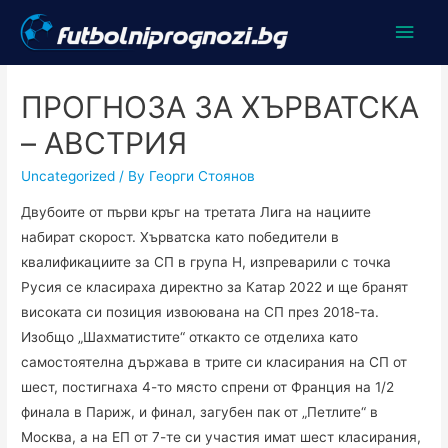
Main
Men
ПРОГНОЗА ЗА ХЪРВАТСКА
– АВСТРИЯ
Uncategorized
/ By
Георги Стоянов
Двубоите от първи кръг на третата Лига на нациите
набират скорост. Хърватска като победители в
квалификациите за СП в група H, изпреварили с точка
Русия се класираха директно за Катар 2022 и ще бранят
високата си позиция извоювана на СП през 2018-та.
Изобщо „Шахматистите“ откакто се отделиха като
самостоятелна държава в трите си класирания на СП от
шест, постигнаха 4-то място спрени от Франция на 1/2
финала в Париж, и финал, загубен пак от „Петлите“ в
Москва, а на ЕП от 7-те си участия имат шест класирания,