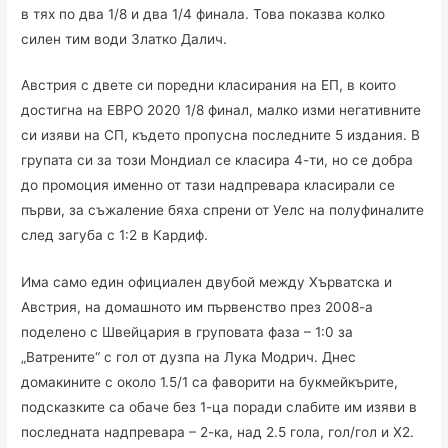
в тях по два 1/8 и два 1/4 финала. Това показва колко
силен тим води Златко Далич.
Австрия с двете си поредни класирания на ЕП, в които
достигна на ЕВРО 2020 1/8 финал, малко изми негативните
си изяви на СП, където пропусна последните 5 издания. В
групата си за този Мондиал се класира 4-ти, но се добра
до промоция именно от тази надпревара класирали се
първи, за съжаление бяха спрени от Уелс на полуфиналите
след загуба с 1:2 в Кардиф.
Има само един официален двубой между Хърватска и
Австрия, на домашното им първенство през 2008-а
поделено с Швейцария в груповата фаза – 1:0 за
„Ватрените“ с гол от дузпа на Лука Модрич. Днес
домакините с около 1.5/1 са фаворити на букмейкърите,
подсказките са обаче без 1-ца поради слабите им изяви в
последната надпревара – 2-ка, над 2.5 гола, гол/гол и Х2.