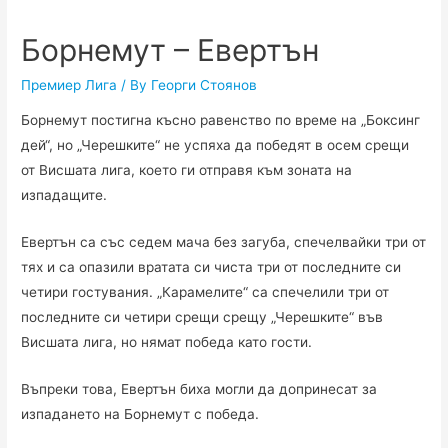
Борнемут – Евертън
Премиер Лига
/ By
Георги Стоянов
Борнемут постигна късно равенство по време на „Боксинг
дей“, но „Черешките“ не успяха да победят в осем срещи
от Висшата лига, което ги отправя към зоната на
изпадащите.
Евертън са със седем мача без загуба, спечелвайки три от
тях и са опазили вратата си чиста три от последните си
четири гостувания. „Карамелите“ са спечелили три от
последните си четири срещи срещу „Черешките“ във
Висшата лига, но нямат победа като гости.
Въпреки това, Евертън биха могли да допринесат за
изпадането на Борнемут с победа.