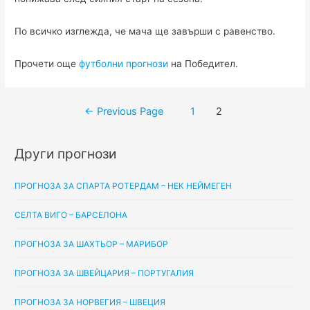
По всичко изглежда, че мача ще завърши с равенство.
Прочети още
футболни прогнози
на Победител.
Разделяне
←
Previous Page
1
2
на
публикациите
Други прогнози
на
страници
ПРОГНОЗА ЗА СПАРТА РОТЕРДАМ – НЕК НЕЙМЕГЕН
СЕЛТА ВИГО – БАРСЕЛОНА
ПРОГНОЗА ЗА ШАХТЬОР – МАРИБОР
ПРОГНОЗА ЗА ШВЕЙЦАРИЯ – ПОРТУГАЛИЯ
ПРОГНОЗА ЗА НОРВЕГИЯ – ШВЕЦИЯ