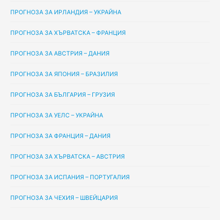
ПРОГНОЗА ЗА ИРЛАНДИЯ – УКРАЙНА
ПРОГНОЗА ЗА ХЪРВАТСКА – ФРАНЦИЯ
ПРОГНОЗА ЗА АВСТРИЯ – ДАНИЯ
ПРОГНОЗА ЗА ЯПОНИЯ – БРАЗИЛИЯ
ПРОГНОЗА ЗА БЪЛГАРИЯ – ГРУЗИЯ
ПРОГНОЗА ЗА УЕЛС – УКРАЙНА
ПРОГНОЗА ЗА ФРАНЦИЯ – ДАНИЯ
ПРОГНОЗА ЗА ХЪРВАТСКА – АВСТРИЯ
ПРОГНОЗА ЗА ИСПАНИЯ – ПОРТУГАЛИЯ
ПРОГНОЗА ЗА ЧЕХИЯ – ШВЕЙЦАРИЯ