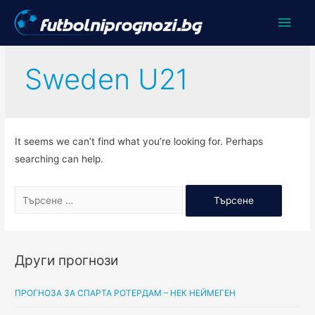
Main
Men
Sweden U21
It seems we can’t find what you’re looking for. Perhaps
searching can help.
Търсене
за:
Други прогнози
ПРОГНОЗА ЗА СПАРТА РОТЕРДАМ – НЕК НЕЙМЕГЕН