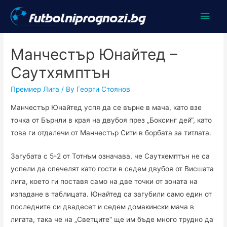
Main
Men
Манчестър Юнайтед –
Саутхямптън
Премиер Лига
/ By
Георги Стоянов
Манчестър Юнайтед успя да се върне в мача, като взе
точка от Бърнли в края на двубоя през „Боксинг дей“, като
това ги отдалечи от Манчестър Сити в борбата за титлата.
Загубата с 5-2 от Тотнъм означава, че Саутхемптън не са
успели да спечелят като гости в седем двубоя от Висшата
лига, което ги поставя само на две точки от зоната на
изпадане в таблицата. Юнайтед са загубили само един от
последните си двадесет и седем домакински мача в
лигата, така че на „Светците“ ще им бъде много трудно да